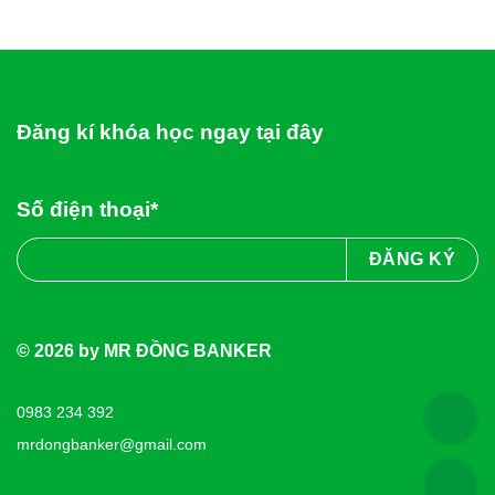
Đăng kí khóa học ngay tại đây
Số điện thoại*
© 2026 by MR ĐỒNG BANKER
0983 234 392
mrdongbanker@gmail.com