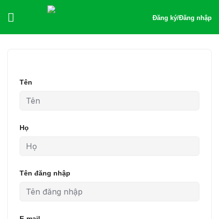
Bỏ
qua
Đăng ký
/
Đăng nhập
nội
dung
Tên
Họ
Tên đăng nhập
E-mail