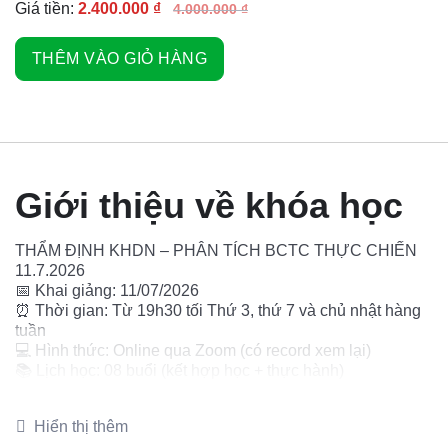
Giá tiền:
2.400.000
₫
4.000.000
₫
THÊM VÀO GIỎ HÀNG
Giới thiệu về khóa học
THẨM ĐỊNH KHDN – PHÂN TÍCH BCTC THỰC CHIẾN
11.7.2026
📅 Khai giảng: 11/07/2026
⏰ Thời gian: Từ 19h30 tối Thứ 3, thứ 7 và chủ nhật hàng
tuần
💻 Hình thức: Online qua Zoom (có record xem lại)
📚 Lịch học: 08 buổi (kết hợp học + thực hành)
🎯 Nội dung chính:
Hiển thị thêm
• Thẩm định chuyên sâu KHDN: Pháp lý, hoạt động kinh