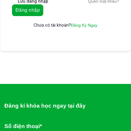
Lưu đăng nhập
Quên mật khẩu?
Đăng nhập
Chưa có tài khoản?
Đăng Ký Ngay
Đăng kí khóa học ngay tại đây
Số điện thoại*