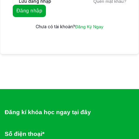
Lưu đăng nhập
Quên mật khẩu?
Đăng nhập
Chưa có tài khoản?
Đăng Ký Ngay
Đăng kí khóa học ngay tại đây
Số điện thoại*