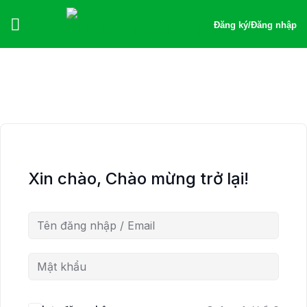
Bỏ
qua
Đăng ký
/
Đăng nhập
nội
dung
Xin chào, Chào mừng trở lại!