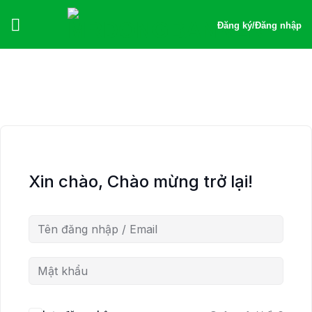
Bỏ
qua
Đăng ký
/
Đăng nhập
nội
dung
Xin chào, Chào mừng trở lại!