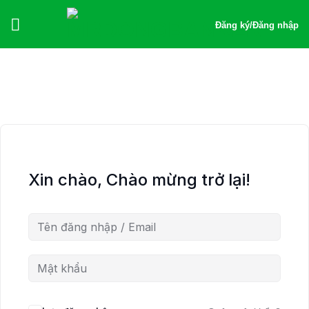
Bỏ
qua
Đăng ký
/
Đăng nhập
nội
dung
Xin chào, Chào mừng trở lại!