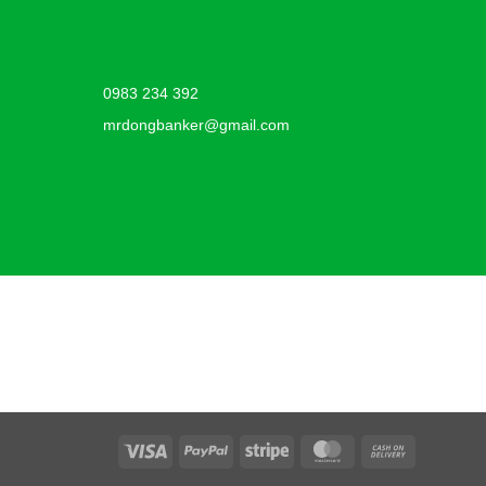
0983 234 392
mrdongbanker@gmail.com
Visa
PayPal
Stripe
MasterCard
Cash
On