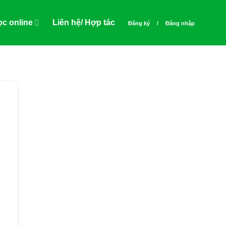
c online
Liên hệ/ Hợp tác
Đăng ký
/
Đăng nhập