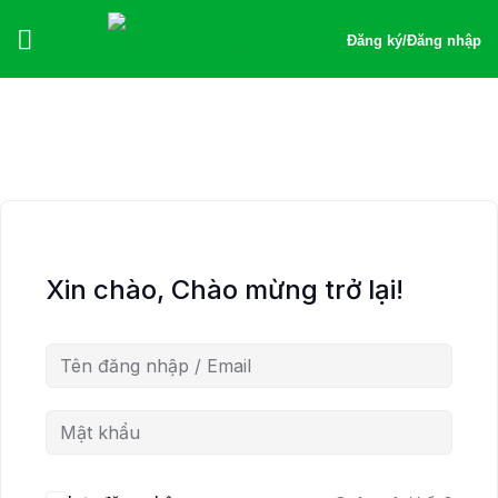
Bỏ
qua
Đăng ký
/
Đăng nhập
nội
dung
Xin chào, Chào mừng trở lại!