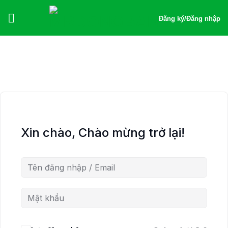
Bỏ
qua
Đăng ký
/
Đăng nhập
nội
dung
Xin chào, Chào mừng trở lại!