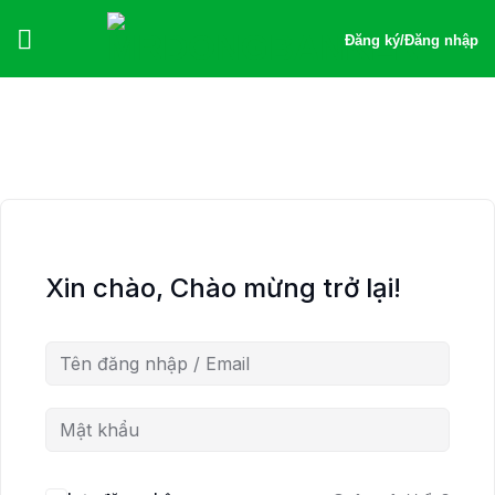
Bỏ
qua
Đăng ký
/
Đăng nhập
nội
dung
Xin chào, Chào mừng trở lại!