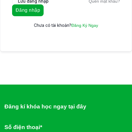
Lưu đăng nhập
Quên mật khẩu?
Đăng nhập
Chưa có tài khoản?
Đăng Ký Ngay
Đăng kí khóa học ngay tại đây
Số điện thoại*