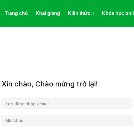
Trang chủ
Khai giảng
Kiến thức
Khóa học onl
Xin chào, Chào mừng trở lại!