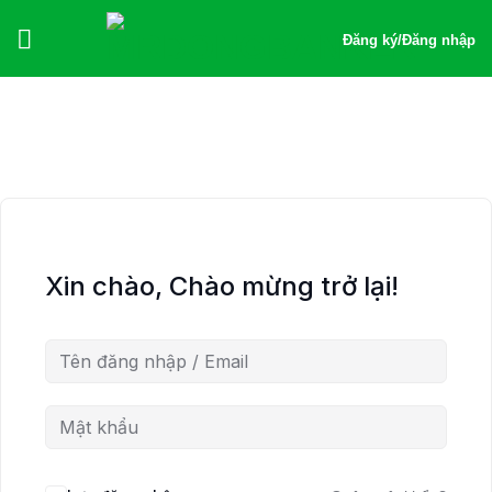
Bỏ
qua
Đăng ký
/
Đăng nhập
nội
dung
Xin chào, Chào mừng trở lại!