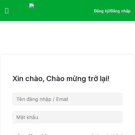
Bỏ
qua
Đăng ký
/
Đăng nhập
nội
dung
Xin chào, Chào mừng trở lại!