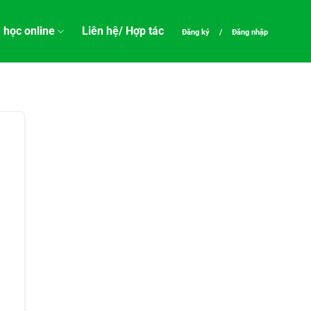
 học online
Liên hệ/ Hợp tác
Đăng ký
/
Đăng nhập