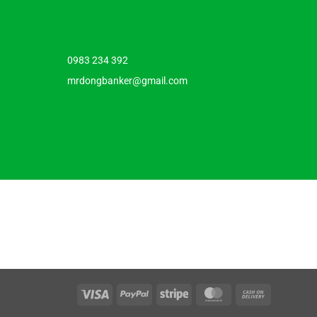
0983 234 392
mrdongbanker@gmail.com
Visa
PayPal
Stripe
MasterCard
Cash
On