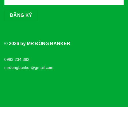
© 2026 by MR ĐỒNG BANKER
0983 234 392
mrdongbanker@gmail.com