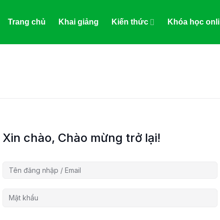
Trang chủ
Khai giảng
Kiến thức
Khóa học onl
Xin chào, Chào mừng trở lại!