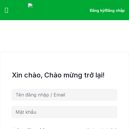
Bỏ
qua
Đăng ký
/
Đăng nhập
nội
dung
Xin chào, Chào mừng trở lại!