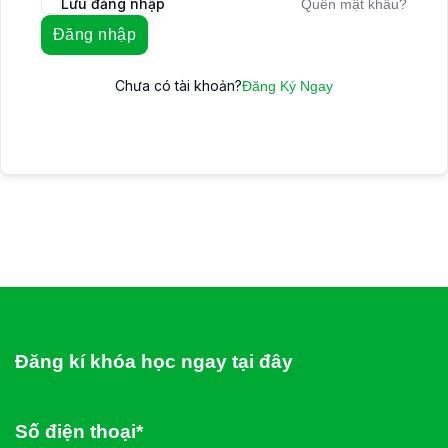
Lưu đăng nhập
Quên mật khẩu?
Đăng nhập
Chưa có tài khoản?
Đăng Ký Ngay
Đăng kí khóa học ngay tại đây
Số điện thoại*