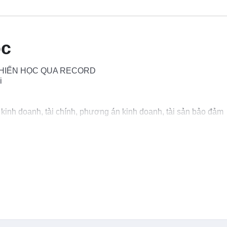
ọc
CHIẾN HỌC QUA RECORD
i
kinh doanh, tài chính, phương án kinh doanh, tài sản bảo đảm
 mở LC, thanh toán quốc tế…
inh khi làm việc
p và video record