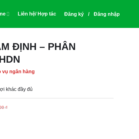
ine
Liên hệ/ Hợp tác
Đăng ký
/
Đăng nhập
M ĐỊNH – PHÂN
KHDN
p vụ ngân hàng
ợi khác đầy đủ
000
₫