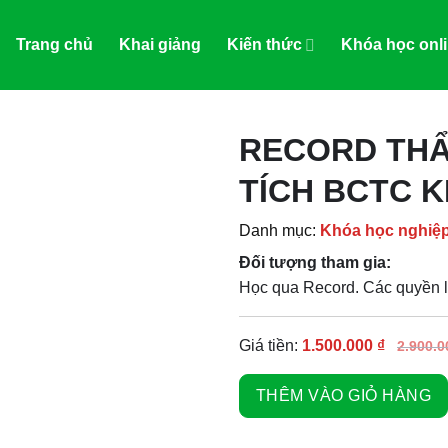
Trang chủ
Khai giảng
Kiến thức
Khóa học onl
RECORD THẨ
TÍCH BCTC 
Danh mục:
Khóa học nghiệ
Đối tượng tham gia:
Học qua Record. Các quyền l
Giá tiền:
1.500.000
₫
2.900.
THÊM VÀO GIỎ HÀNG