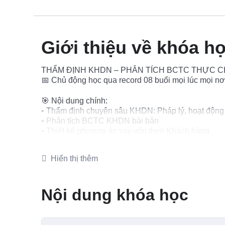
Giới thiệu về khóa h
THẨM ĐỊNH KHDN – PHÂN TÍCH BCTC THỰC 
📅 Chủ động học qua record 08 buổi mọi lúc mọi nơ
🎯 Nội dung chính:
• Thẩm định chuyên sâu KHDN: Pháp lý, hoạt động 
• Phân tích BCTC KHDN bài bản
• Thiết kế phương án vay vốn theo Khách hàng
• Nghiệp vụ KHDN: giải ngân, phát hành bảo lãnh,
. Đồng hành cùng học viên trong case thực tế phát s
Hiển thị thêm
🎯Lộ trình
• Ngay sau khi đăng kí: Nhận giáo trình, case bài tậ
Thời hạn học: 1 năm kể từ ngày đăng kí
Nội dung khóa học