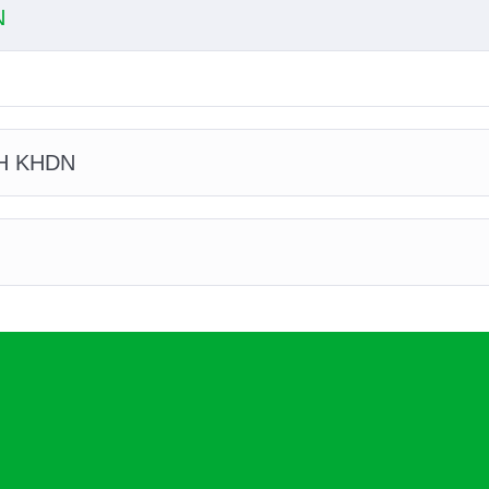
N
H KHDN