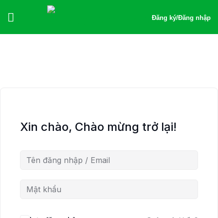
Bỏ
qua
Đăng ký
/
Đăng nhập
nội
dung
Xin chào, Chào mừng trở lại!