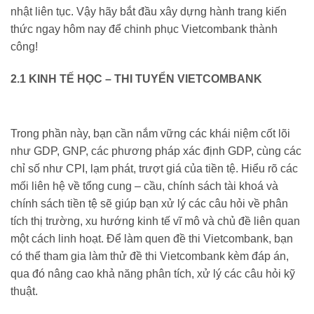
nhật liên tục. Vậy hãy bắt đầu xây dựng hành trang kiến
thức ngay hôm nay để chinh phục Vietcombank thành
công!
2.1 KINH TẾ HỌC – THI TUYỂN VIETCOMBANK
Trong phần này, bạn cần nắm vững các khái niệm cốt lõi
như GDP, GNP, các phương pháp xác định GDP, cùng các
chỉ số như CPI, lạm phát, trượt giá của tiền tệ. Hiểu rõ các
mối liên hệ về tổng cung – cầu, chính sách tài khoá và
chính sách tiền tệ sẽ giúp bạn xử lý các câu hỏi về phân
tích thị trường, xu hướng kinh tế vĩ mô và chủ đề liên quan
một cách linh hoạt. Để làm quen đề thi Vietcombank, bạn
có thể tham gia làm thử đề thi Vietcombank kèm đáp án,
qua đó nâng cao khả năng phân tích, xử lý các câu hỏi kỹ
thuật.