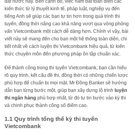
đất nước này. Bên cạnh đó, việc nắm bắt toàn diện các
kiến thức từ lý thuyết kinh tế, pháp luật, nghiệp vụ đến
tiếng Anh sẽ giúp các bạn tự tin hơn trong quá trình thi
tuyển, đồng thời nâng cao khả năng vượt qua vòng phỏng
vấn Vietcombank một cách dễ dàng hơn. Chính vì vậy, bài
viết này sẽ mang đến cho bạn một hệ thống toàn diện, chi
tiết nhất về cách luyện thi Vietcombank hiệu quả, từ kiến
thức chuyên môn đến phương pháp ôn tập chuẩn xác.
Để thành công trong thi tuyển Vietcombank, bạn cần hiểu
rõ quy trình, kết cấu đề thi, đồng thời có những chiến lược
phù hợp để chuẩn bị mọi mặt. Mr Đồng Banker sẽ hướng
dẫn bạn từng bước một, giúp bạn xây dựng lộ trình
luyện
thi ngân hàng
phù hợp nhất, từ đó tự tin bước vào kỳ thi
và chinh phục thành công số điểm cao.
1.1 Quy trình tổng thể kỳ thi tuyển
Vietcombank