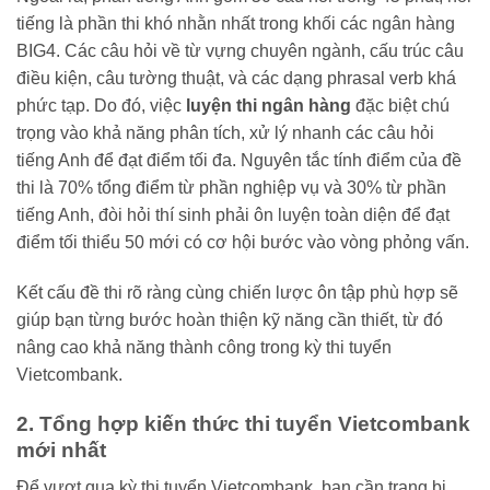
tiếng là phần thi khó nhằn nhất trong khối các ngân hàng
BIG4. Các câu hỏi về từ vựng chuyên ngành, cấu trúc câu
điều kiện, câu tường thuật, và các dạng phrasal verb khá
phức tạp. Do đó, việc
luyện thi ngân hàng
đặc biệt chú
trọng vào khả năng phân tích, xử lý nhanh các câu hỏi
tiếng Anh để đạt điểm tối đa. Nguyên tắc tính điểm của đề
thi là 70% tổng điểm từ phần nghiệp vụ và 30% từ phần
tiếng Anh, đòi hỏi thí sinh phải ôn luyện toàn diện để đạt
điểm tối thiểu 50 mới có cơ hội bước vào vòng phỏng vấn.
Kết cấu đề thi rõ ràng cùng chiến lược ôn tập phù hợp sẽ
giúp bạn từng bước hoàn thiện kỹ năng cần thiết, từ đó
nâng cao khả năng thành công trong kỳ thi tuyển
Vietcombank.
2. Tổng hợp kiến thức thi tuyển Vietcombank
mới nhất
Để vượt qua kỳ thi tuyển Vietcombank, bạn cần trang bị